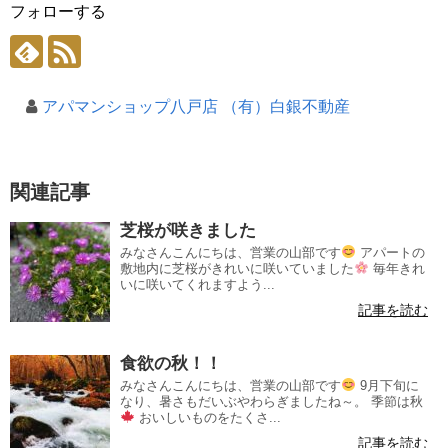
フォローする
アパマンショップ八戸店 （有）白銀不動産
関連記事
芝桜が咲きました
みなさんこんにちは、営業の山部です
アパートの
敷地内に芝桜がきれいに咲いていました
毎年きれ
いに咲いてくれますよう...
記事を読む
食欲の秋！！
みなさんこんにちは、営業の山部です
9月下旬に
なり、暑さもだいぶやわらぎましたね～。 季節は秋
おいしいものをたくさ...
記事を読む