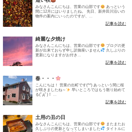
短い秋
みなさんこんにちは、営業の山部です
あっという
間に12月にはいりましたね。 先日、新井田川沿いの
物件の案内にいったのですが、...
記事を読む
綺麗な夕焼け
みなさんこんにちは、営業の山部です
ブログの更
新が出来ておらず申し訳御座いません
久しぶりの
更新になりますがお付き...
記事を読む
春・・・
こんにちは！ 営業の出町です(^^) あっという間に桜
が咲きましたね～
早いところではもう散り始めて
る(ﾟдﾟ)！ ...
記事を読む
土用の丑の日
みなさんこんにちは、営業の山部です
またまたお
久しぶりの更新となってしまいました
タイトルに