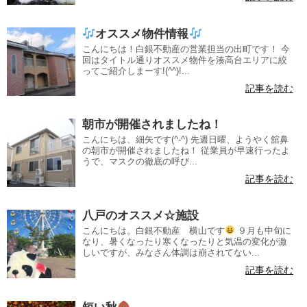
オススメ物件情報
こんにちは！白銀不動産の営業担当の出町です！ 今
回はタイトル通りオススメ物件を湊高台エリアに絞
ってご紹介しまーす!(^^)!...
記事を読む
朝市が開催されましたね！
こんにちは、細矢です(^-^) 先週日曜、ようやく舘鼻
の朝市が開催されましたね！ 従業員が早速行ったよ
うで、マスクの徹底の呼び...
記事を読む
八戸のオススメ☆施設
こんにちは。白銀不動産 横山です
９月も中旬に
なり、暑くなったり寒くなったりと気温の変化が激
しいですが、みなさん体調は崩されてない...
記事を読む