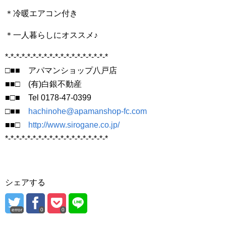
＊冷暖エアコン付き
＊一人暮らしにオススメ♪
*-*-*-*-*-*-*-*-*-*-*-*-*-*-*-*-*-*-*
□■■ アパマンショップ八戸店
■■□ (有)白銀不動産
■□■ Tel 0178-47-0399
□■■
hachinohe@apamanshop-fc.com
■■□
http://www.sirogane.co.jp/
*-*-*-*-*-*-*-*-*-*-*-*-*-*-*-*-*-*-*
シェアする
error
0
0