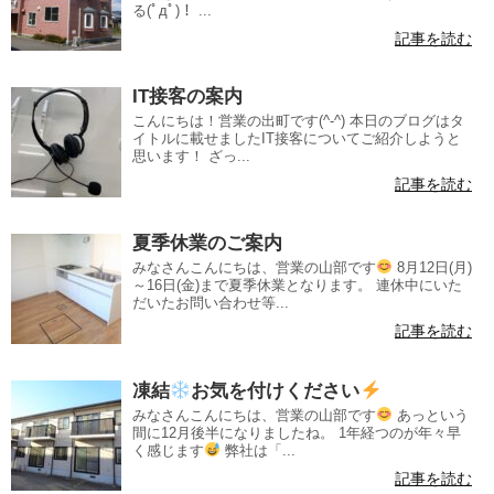
る(ﾟдﾟ)！ ...
記事を読む
IT接客の案内
こんにちは！営業の出町です(^-^) 本日のブログはタ
イトルに載せましたIT接客についてご紹介しようと
思います！ ざっ...
記事を読む
夏季休業のご案内
みなさんこんにちは、営業の山部です
8月12日(月)
～16日(金)まで夏季休業となります。 連休中にいた
だいたお問い合わせ等...
記事を読む
凍結
お気を付けください
みなさんこんにちは、営業の山部です
あっという
間に12月後半になりましたね。 1年経つのが年々早
く感じます
弊社は「...
記事を読む