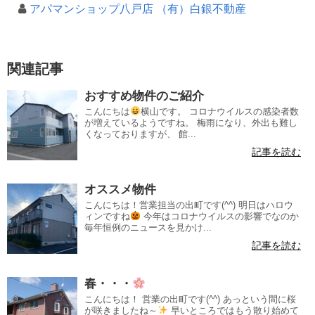
アパマンショップ八戸店 （有）白銀不動産
関連記事
おすすめ物件のご紹介
こんにちは
横山です。 コロナウイルスの感染者数
が増えているようですね。 梅雨になり、外出も難し
くなっておりますが、 館...
記事を読む
オススメ物件
こんにちは！営業担当の出町です(^^) 明日はハロウ
ィンですね
今年はコロナウイルスの影響でなのか
毎年恒例のニュースを見かけ...
記事を読む
春・・・
こんにちは！ 営業の出町です(^^) あっという間に桜
が咲きましたね～
早いところではもう散り始めて