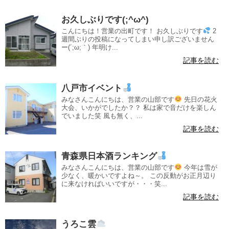
お久しぶりです(;^ω^)
こんにちは！営業の出町です！ お久しぶりです
2
週間ぶりの投稿になってしまい申し訳ございません
ー(´;ω;｀) 年明け...
記事を読む
八戸市イベント
みなさんこんにちは、営業の山部です
先日の花火
大会、いかがでしたか？？ 私は家で音だけを楽しん
でいました笑 風も無く、...
記事を読む
青森県日本酒ランキング
みなさんこんにちは、営業の山部です
今年は雪が
少なく、暖かいですよね～。 この反動がお正月辺り
に来なければいいですが・・・笑...
記事を読む
うろこ雲