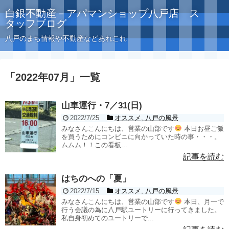
白銀不動産－アパマンショップ八戸店 ス
タッフブログ
八戸のまち情報や不動産などあれこれ
「
2022年07月
」
一覧
山車運行・7／31(日)
2022/7/25
オススメ
,
八戸の風景
みなさんこんにちは、営業の山部です
本日お昼ご飯
を買うためにコンビニに向かっていた時の事・・・。
ムムム！！この看板...
記事を読む
はちのへの「夏」
2022/7/15
オススメ
,
八戸の風景
みなさんこんにちは、営業の山部です
本日、月一で
行う会議の為に八戸駅ユートリーに行ってきました。
私自身初めてのユートリーで...