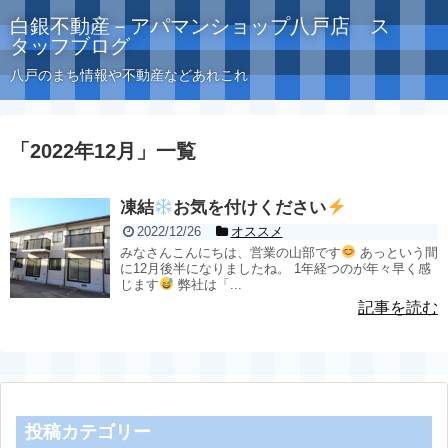
白銀不動産－アパマンショップ八戸店 ス
タッフブログ
八戸のまち情報や不動産などあれこれ
「
2022年12月
」
一覧
凍結
お気を付けください
2022/12/26
オススメ
みなさんこんにちは、営業の山部です
あっという間
に12月後半になりましたね。 1年経つのが年々早く感
じます
弊社は「...
記事を読む
投稿カテゴリー