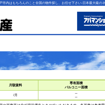
 八戸市内はもちろんのこと全国の物件探し、お任せ下さい-日本最大級の
専有面積
月額賃料
バルコニー面積
─
/月
─