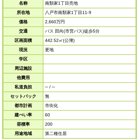
名称
南類家1丁目売地
所在地
八戸市南類家1丁目11-9
価格
2,660万円
交通
バス 田向(市営バス)徒歩5分
区画面積
442.52㎡(公簿)
現況
更地
学区
周辺施設
他費用
私道負担
─ / ─
セットバック
無
都市計画
市街化
建ぺい率
60
容積率
200
用途地域
第二種住居