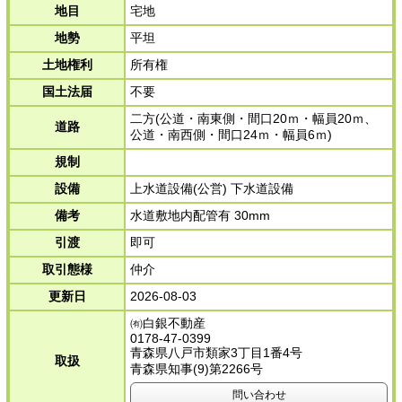
地目
宅地
地勢
平坦
土地権利
所有権
国土法届
不要
二方(公道・南東側・間口20ｍ・幅員20ｍ、
道路
公道・南西側・間口24ｍ・幅員6ｍ)
規制
設備
上水道設備(公営) 下水道設備
備考
水道敷地内配管有 30mm
引渡
即可
取引態様
仲介
更新日
2026-08-03
㈲白銀不動産
0178-47-0399
青森県八戸市類家3丁目1番4号
取扱
青森県知事(9)第2266号
問い合わせ